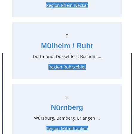
Region Rhein-Neckar
0,50 €*
zzgl. MwSt.
Stück:
* Preis pro Stück und Mieteinheit (1 Mieteinheit = 3
Tage – Sonn- und Feiertage ohne Berechnung), zzgl.
Mülheim / Ruhr
Endreinigung
Dortmund, Düsseldorf, Bochum …
Region Ruhrgebiet
Nürnberg
Würzburg, Bamberg, Erlangen ...
Kontakt
Region Mittelfranken