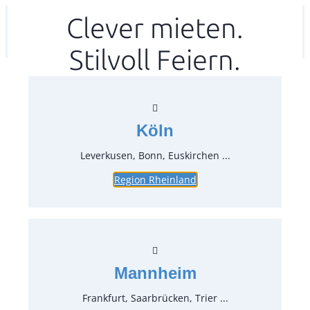
Zum
Clever mieten.
Ihr mitea in
(Kein Standort gewählt)
Inhalt
Stilvoll Feiern.
springen
Köln
Leverkusen, Bonn, Euskirchen ...
Region Rheinland
Serviettenring, Silber
Artikel-Nr.:
49301
Verpackungseinheit:
1
Stück
Mannheim
Preise:
Frankfurt, Saarbrücken, Trier ...
0,60 €*
inkl. MwSt.