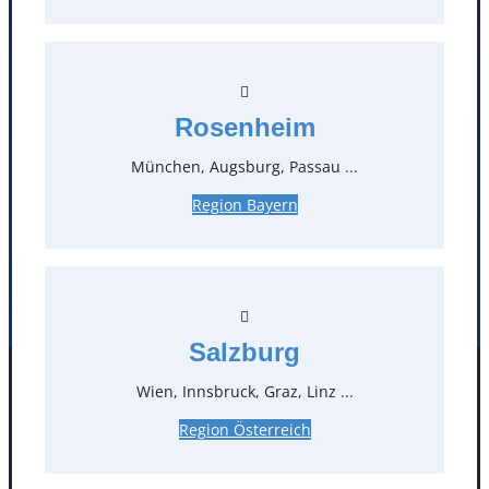
T
0
Öffnungszeiten
Rosenheim
Standorte
München, Augsburg, Passau ...
Köln
Mannheim
Region Bayern
Mülheim / Ruhr
Nürnberg
Rosenheim
Salzburg
Stuttgart
Salzburg
Wien, Innsbruck, Graz, Linz ...
Facebook
Instagram
Folgen Sie uns
Region Österreich