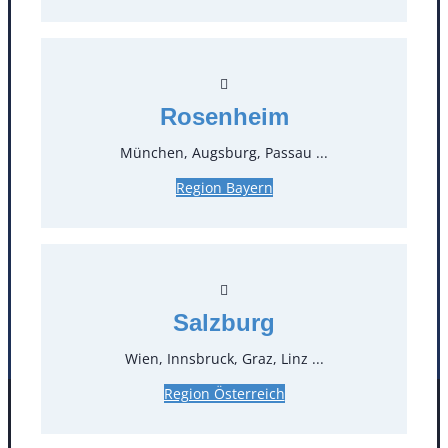
Kontakt
T
0
Rosenheim
Öffnungszeiten
München, Augsburg, Passau ...
Standorte
Region Bayern
Köln
Mannheim
Mülheim / Ruhr
Nürnberg
Rosenheim
Salzburg
Stuttgart
Salzburg
Wien, Innsbruck, Graz, Linz ...
Region Österreich
Facebook
Instagram
Folgen Sie uns