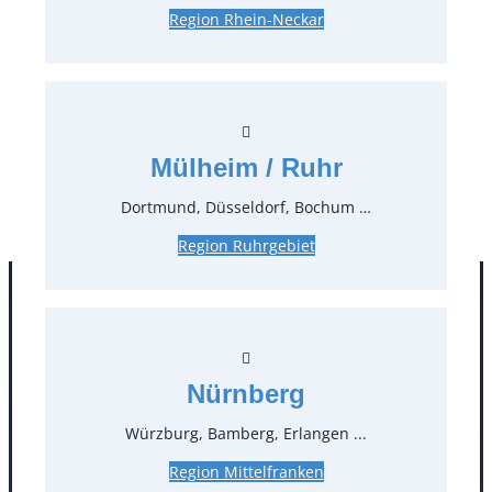
Preise:
Region Rhein-Neckar
0,60 €*
inkl. MwSt.
0,50 €*
zzgl. MwSt.
Stück:
Mülheim / Ruhr
* Preis pro Stück und Mieteinheit (1 Mieteinheit = 3
Dortmund, Düsseldorf, Bochum …
Tage – Sonn- und Feiertage ohne Berechnung), zzgl.
Endreinigung
Region Ruhrgebiet
Nürnberg
Würzburg, Bamberg, Erlangen ...
Region Mittelfranken