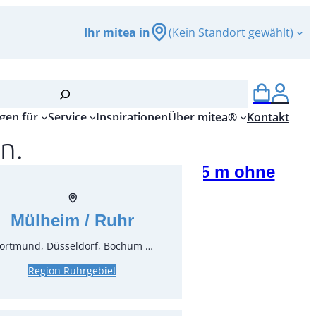
Ihr mitea in
(Kein Standort gewählt)
gen für
Service
Inspirationen
Über mitea®
Kontakt
n.
nwand für Zeltpavillon, 4,5 m ohne
er, ohne Tür
Mülheim / Ruhr
r.:
51614
ungseinheit:
1
Stück
ortmund, Düsseldorf, Bochum …
Region Ruhrgebiet
*
inkl. MwSt.