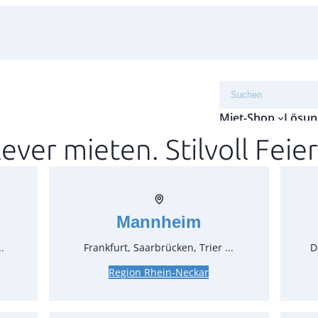
Suchen
Miet-Shop
Lösun
lever mieten. Stilvoll Feier
Seite
Fenst
Mannheim
Artikel-N
Verpack
.
Frankfurt, Saarbrücken, Trier ...
D
Preise:
Region Rhein-Neckar
17,85 €