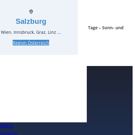
zzgl. MwSt.
Salzburg
ro Stück und Mieteinheit (1 Mieteinheit = 3 Tage – Sonn- und
Wien, Innsbruck, Graz, Linz ...
 ohne Berechnung), zzgl. Endreinigung
Region Österreich
rte
n
nheim
eim / Ruhr
nberg
enheim