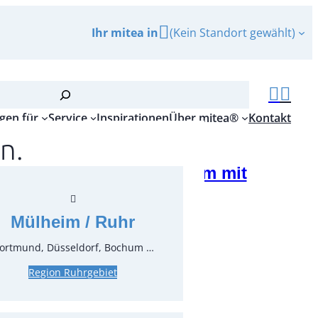
Ihr mitea in
(Kein Standort gewählt)
gen für
Service
Inspirationen
Über mitea®
Kontakt
n.
nwand für Zeltpavillon, 3 m mit
er
Mülheim / Ruhr
r.:
51607
ungseinheit:
1
Stück
ortmund, Düsseldorf, Bochum …
Region Ruhrgebiet
*
inkl. MwSt.