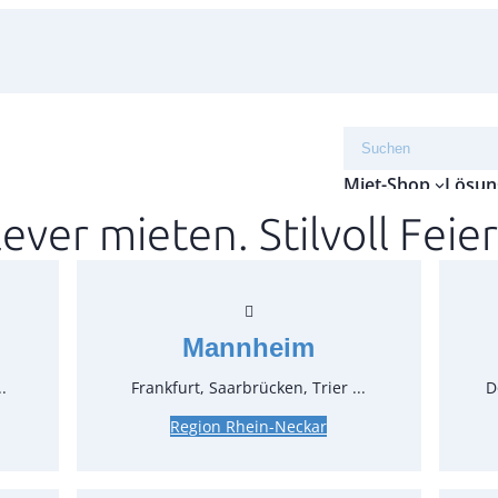
Suchen
Miet-Shop
Lösun
lever mieten. Stilvoll Feier
Seite
Fenst
Mannheim
Artikel-N
Verpack
.
Frankfurt, Saarbrücken, Trier ...
D
Preise:
Region Rhein-Neckar
17,85 €