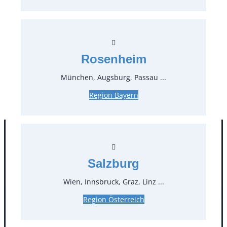
Preise:
0,48 €*
inkl. MwSt.
0,40 €*
zzgl. MwSt.
Rosenheim
Stück:
München, Augsburg, Passau ...
* Preis pro Stück und Mieteinheit (1 Mieteinheit = 3
Region Bayern
Tage – Sonn- und Feiertage ohne Berechnung), zzgl.
Endreinigung
Salzburg
Wien, Innsbruck, Graz, Linz ...
Region Österreich