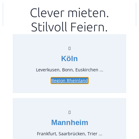
Zum
Clever mieten.
Ihr mitea in
(Kein Standort gewählt)
Inhalt
Stilvoll Feiern.
springen
Köln
Leverkusen, Bonn, Euskirchen ...
Region Rheinland
Mannheim
Frankfurt, Saarbrücken, Trier ...