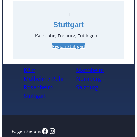
Kontakt
T
0
Stuttgart
Karlsruhe, Freiburg, Tübingen ...
Öffnungszeiten
Region Stuttgart
Standorte
Köln
Mannheim
Mülheim / Ruhr
Nürnberg
Rosenheim
Salzburg
Stuttgart
Facebook
Instagram
Folgen Sie uns