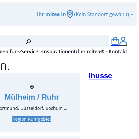
Ihr mitea in
(Kein Standort gewählt)
gen für
Service
Inspirationen
Über mitea®
Kontakt
n.
ife, zitronengelb für Stuhlhusse
ekoration
Mülheim / Ruhr
r.:
65290.24
ungseinheit:
1
Stück
ortmund, Düsseldorf, Bochum …
Region Ruhrgebiet
inkl. MwSt.