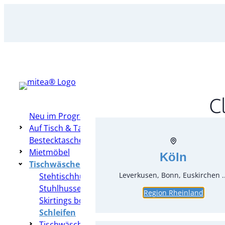
Zum
Inhalt
springen
C
Neu im Programm
Auf Tisch & Tafel – Table Top
Bestecktaschen
Mietmöbel
Köln
Tischwäsche & Hussen
Leverkusen, Bonn, Euskirchen ..
Stehtischhussen
Stuhlhussen
Region Rheinland
Skirtings bodenlang
Schleifen
Tischwäsche