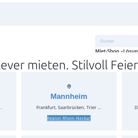
Suchen
Miet-Shop
Lösun
lever mieten. Stilvoll Feier
Schle
und D
Mannheim
Artikel-N
Verpack
.
Frankfurt, Saarbrücken, Trier ...
D
Preise:
Region Rhein-Neckar
1,43 €*