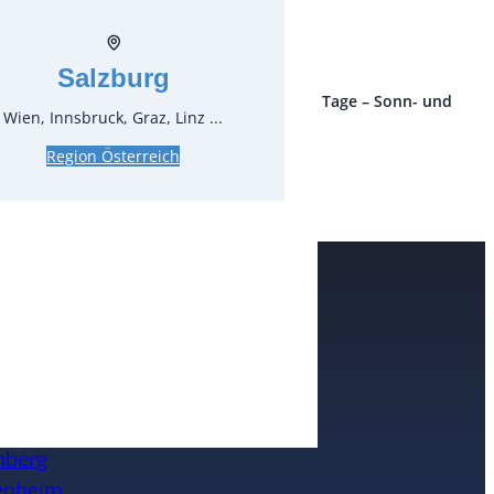
zgl. MwSt.
Salzburg
ro Stück und Mieteinheit (1 Mieteinheit = 3 Tage – Sonn- und
Wien, Innsbruck, Graz, Linz ...
 ohne Berechnung), zzgl. Endreinigung
Region Österreich
rte
n
nheim
eim / Ruhr
nberg
enheim