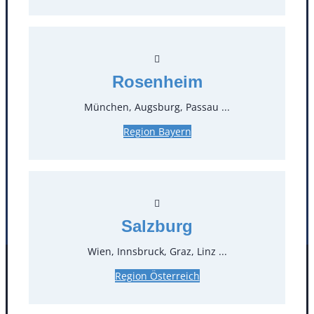
T
0
Öffnungszeiten
Rosenheim
Standorte
München, Augsburg, Passau ...
Region Bayern
Köln
Mannheim
Mülheim / Ruhr
Nürnberg
Rosenheim
Salzburg
Stuttgart
Salzburg
Wien, Innsbruck, Graz, Linz ...
Facebook
Instagram
Region Österreich
Folgen Sie uns