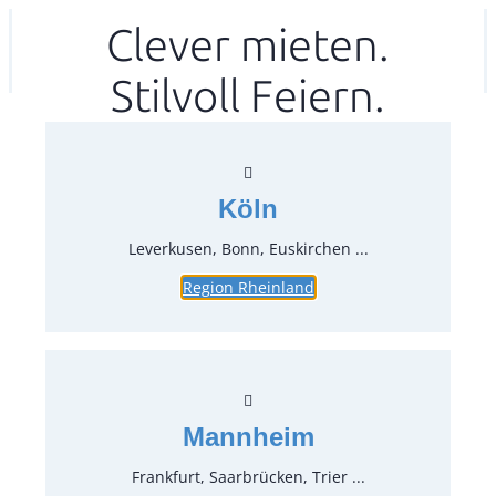
Zum
Clever mieten.
Ihr mitea in
(Kein Standort gewählt)
Inhalt
Stilvoll Feiern.
springen
Köln
Leverkusen, Bonn, Euskirchen ...
Region Rheinland
Schale Ø 15 cm weiß Junto
Rosenthal
Artikel-Nr.:
20131
Verpackungseinheit:
1
Stück
Mannheim
Preise:
Frankfurt, Saarbrücken, Trier ...