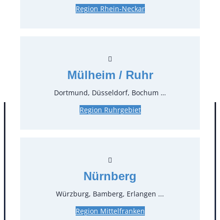
Region Rhein-Neckar
0,57 €*
inkl. MwSt.
0,48 €*
zzgl. MwSt.
Stück:
* Preis pro Stück und Mieteinheit (1 Mieteinheit = 3
Mülheim / Ruhr
Tage – Sonn- und Feiertage ohne Berechnung), zzgl.
Endreinigung
Dortmund, Düsseldorf, Bochum …
Region Ruhrgebiet
Nürnberg
Würzburg, Bamberg, Erlangen ...
Region Mittelfranken
Kontakt