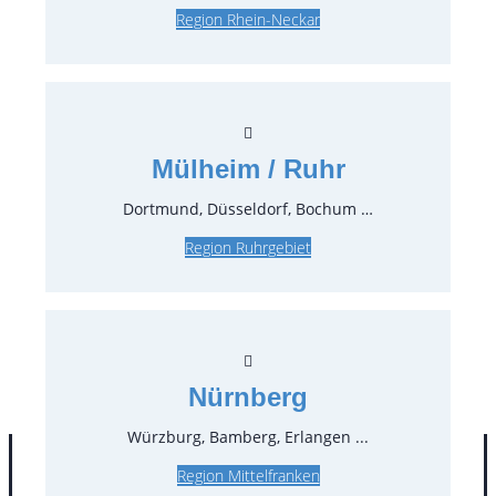
Kaffeesatzbehälter ca. 18 Portionen,
Region Rhein-Neckar
gleichzeitige Ausgabe von zwei Tassen
Kaffee oder Espresso möglich, 50 Tassen
pro Stunde
Anschlusswerte 1400 W / 230 V / 50 Hz
Mülheim / Ruhr
Preise:
Dortmund, Düsseldorf, Bochum …
178,50 €*
inkl. MwSt.
Region Ruhrgebiet
150,00 €*
zzgl. MwSt.
Stück:
* Preis pro Stück und Mieteinheit (1 Mieteinheit = 3
Tage – Sonn- und Feiertage ohne Berechnung), zzgl.
Nürnberg
Endreinigung
Würzburg, Bamberg, Erlangen ...
Region Mittelfranken