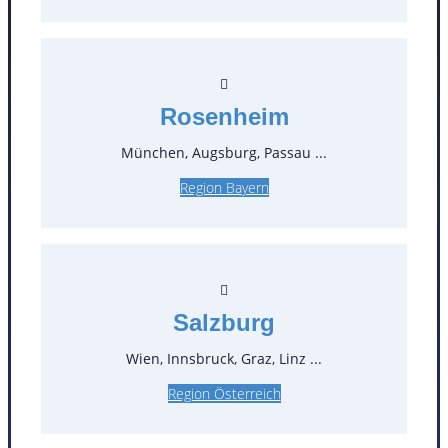
Rosenheim
München, Augsburg, Passau ...
Kontakt
Region Bayern
T
0
Öffnungszeiten
Salzburg
Standorte
Wien, Innsbruck, Graz, Linz ...
Köln
Mannheim
Region Österreich
Mülheim / Ruhr
Nürnberg
Rosenheim
Salzburg