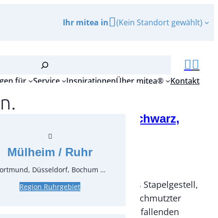
Ihr mitea in
(Kein Standort gewählt)
gen für
Service
Inspirationen
Über mitea®
Kontakt
n.
isch Conic Tischplatte schwarz,
ll weiß ø160x75cm
Mülheim / Ruhr
r.:
69236
ungseinheit:
1
Stück
ortmund, Düsseldorf, Bochum …
e HPL-Tischplatte ø160cm, weißes Stapelgestell,
Region Ruhrgebiet
is ist exklusive Reinigung. Bei verschmutzter
e berechnen wir für einen evtl. anfallenden