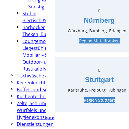
Sonstige Tische
Stühle
Nürnberg
Biertisch & Bierbank
Barhocker
Würzburg, Bamberg, Erlangen .
Theken, Buffets & Counter
Loungemöbel
Region Mittelfranken
Liegestühle
Mobiliar – Sonstiges
Outdoor- und Rattanmöbel
Rustikale Möbel
Tischwäsche & Hussen
Stuttgart
Kerzenleuchter & Dekoration
Buffet- und Servierzubehör
Karlsruhe, Freiburg, Tübingen .
Küchentechnik
Region Stuttgart
Zelte, Schirme, Heizung & Co
Würfeleis und Crushed-Eis
Hygienekonzepte
Dienstleistungen