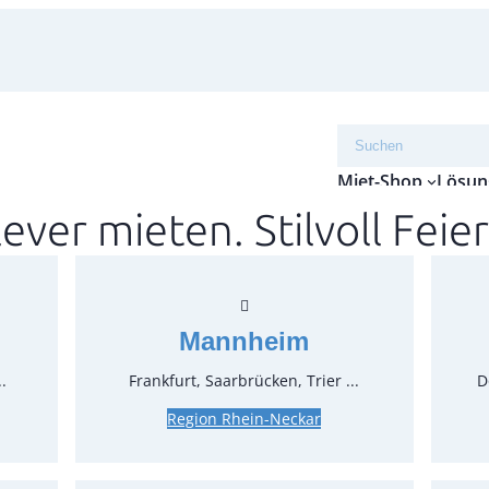
Suchen
Miet-Shop
Lösun
lever mieten. Stilvoll Feier
Rundt
Geste
Mannheim
Artikel-N
Verpack
.
Frankfurt, Saarbrücken, Trier ...
D
schwarz
Region Rhein-Neckar
Mietpre
Rückgab