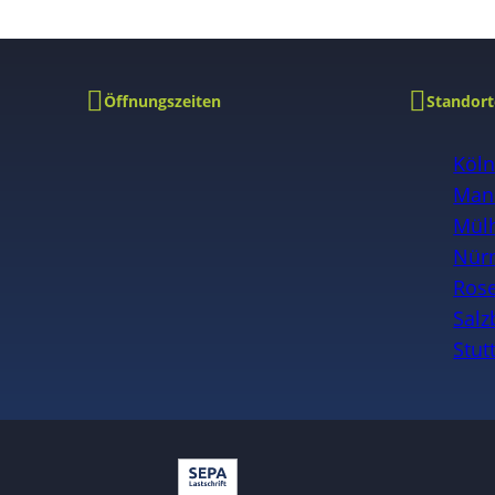
Öffnungszeiten
Standort
Köl
Man
Mülh
Nür
Ros
Salz
Stut