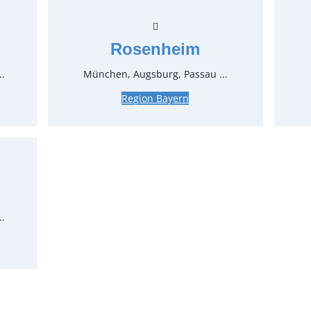
Reinigu
Preise:
Rosenheim
82,71 €
..
München, Augsburg, Passau ...
69,50 €*
Region Bayern
Stück:
* Preis p
Feiertage
..