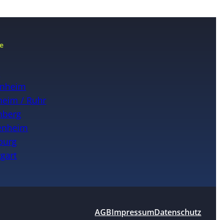
e
n
nheim
eim / Ruhr
nberg
enheim
burg
tgart
AGB
Impressum
Datenschutz