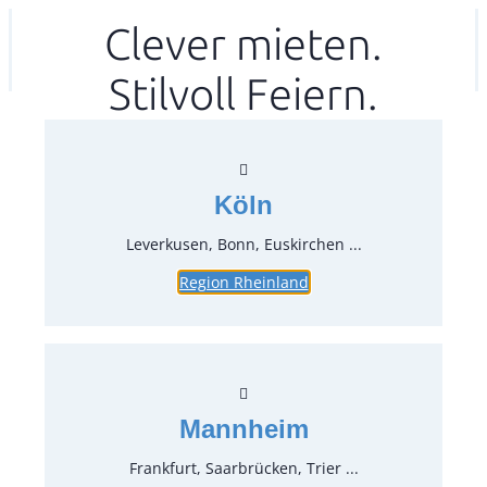
Zum
Clever mieten.
Ihr mitea in
(Kein Standort gewählt)
Inhalt
Stilvoll Feiern.
springen
Köln
Leverkusen, Bonn, Euskirchen ...
Region Rheinland
Rotweinkelch 0,27 l Noblesse
Artikel-Nr.:
14123
Verpackungseinheit:
24
Stück
Mannheim
Preise:
Frankfurt, Saarbrücken, Trier ...
0,42 €*
inkl. MwSt.