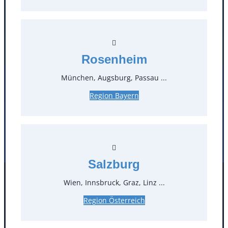
T
0
Öffnungszeiten
Rosenheim
Standorte
München, Augsburg, Passau ...
Köln
Mannheim
Region Bayern
Mülheim / Ruhr
Nürnberg
Rosenheim
Salzburg
Stuttgart
Salzburg
Wien, Innsbruck, Graz, Linz ...
Facebook
Instagram
Folgen Sie uns
Region Österreich