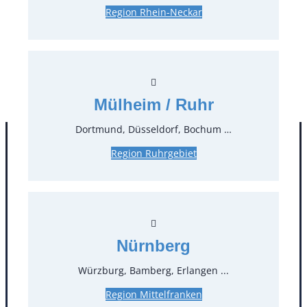
Region Rhein-Neckar
0,35 €*
zzgl. MwSt.
Stück:
* Preis pro Stück und Mieteinheit (1 Mieteinheit = 3
Tage – Sonn- und Feiertage ohne Berechnung), zzgl.
Mülheim / Ruhr
Endreinigung
Dortmund, Düsseldorf, Bochum …
Region Ruhrgebiet
Nürnberg
Würzburg, Bamberg, Erlangen ...
Kontakt
Region Mittelfranken