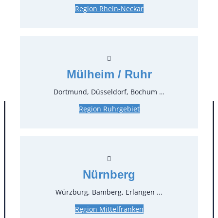
Region Rhein-Neckar
0,30 €*
inkl. MwSt.
0,25 €*
zzgl. MwSt.
Stück:
* Preis pro Stück und Mieteinheit (1 Mieteinheit = 3
Mülheim / Ruhr
Tage – Sonn- und Feiertage ohne Berechnung), zzgl.
Endreinigung
Dortmund, Düsseldorf, Bochum …
Region Ruhrgebiet
Nürnberg
Würzburg, Bamberg, Erlangen ...
Region Mittelfranken
Kontakt