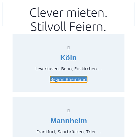
Zum
Clever mieten.
Ihr mitea in
(Kein Standort gewählt)
Inhalt
Stilvoll Feiern.
springen
Köln
Leverkusen, Bonn, Euskirchen ...
Region Rheinland
Rosenthal Accenti Gondel 14
cm Accenti
Artikel-Nr.:
20840
Verpackungseinheit:
1
Stück
Mannheim
Preise:
Frankfurt, Saarbrücken, Trier ...