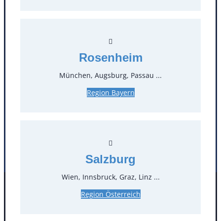
T
0
Öffnungszeiten
Rosenheim
Standorte
München, Augsburg, Passau ...
Region Bayern
Köln
Mannheim
Mülheim / Ruhr
Nürnberg
Rosenheim
Salzburg
Stuttgart
Salzburg
Wien, Innsbruck, Graz, Linz ...
Facebook
Instagram
Region Österreich
Folgen Sie uns