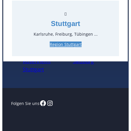
Öffnungszeiten
Stuttgart
Standorte
Karlsruhe, Freiburg, Tübingen ...
Köln
Mannheim
Region Stuttgart
Mülheim / Ruhr
Nürnberg
Rosenheim
Salzburg
Stuttgart
Facebook
Instagram
Folgen Sie uns