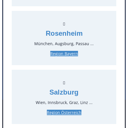
T
0
Öffnungszeiten
Rosenheim
Standorte
München, Augsburg, Passau ...
Region Bayern
Köln
Mannheim
Mülheim / Ruhr
Nürnberg
Rosenheim
Salzburg
Stuttgart
Salzburg
Wien, Innsbruck, Graz, Linz ...
Facebook
Instagram
Region Österreich
Folgen Sie uns