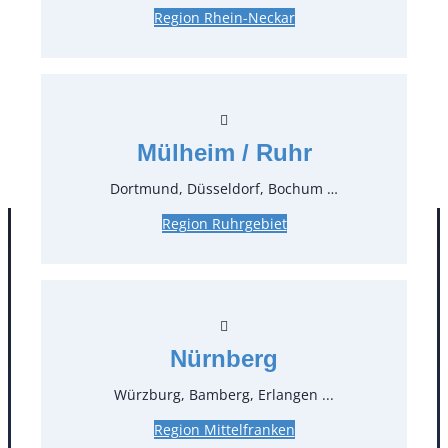
Region Rhein-Neckar
3,45 €*
inkl. MwSt.
2,90 €*
zzgl. MwSt.
Stück:
* Preis pro Stück und Mieteinheit (1 Mieteinheit = 3
Mülheim / Ruhr
Tage – Sonn- und Feiertage ohne Berechnung), zzgl.
Endreinigung
Dortmund, Düsseldorf, Bochum …
Region Ruhrgebiet
Nürnberg
Würzburg, Bamberg, Erlangen ...
Region Mittelfranken
Kontakt