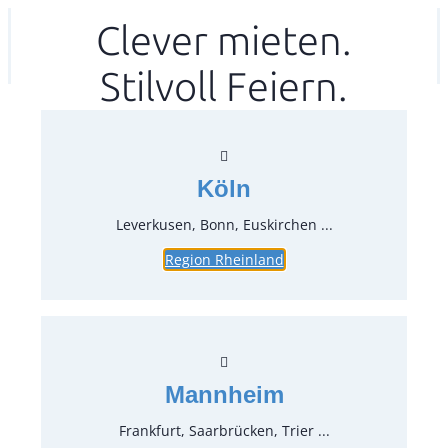
Zum
Clever mieten.
Ihr mitea in
(Kein Standort gewählt)
Inhalt
Stilvoll Feiern.
springen
Köln
Leverkusen, Bonn, Euskirchen ...
Region Rheinland
Platte Tablett Melamin 21 x 21
cm
Artikel-Nr.:
44241
Verpackungseinheit:
1
Stück
Mannheim
Preise:
Frankfurt, Saarbrücken, Trier ...