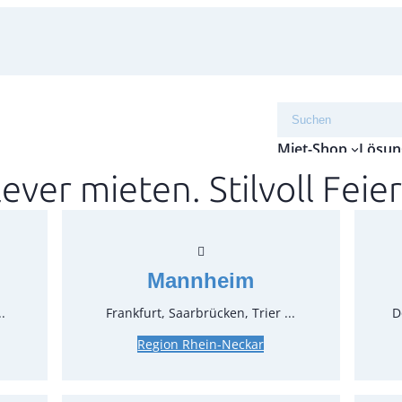
Suchen
Miet-Shop
Lösun
lever mieten. Stilvoll Feier
Pfand
Artikel-N
Verpack
Mannheim
Preise:
.
Frankfurt, Saarbrücken, Trier ...
D
Region Rhein-Neckar
25,59 €
21,50 €*