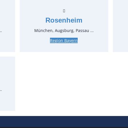
Der angez
wenden Si
haben.
Rosenheim
..
München, Augsburg, Passau ...
Region Bayern
Öffnungszeiten
Standort
Köl
Man
Mülh
Nür
..
Ros
Salz
Stut