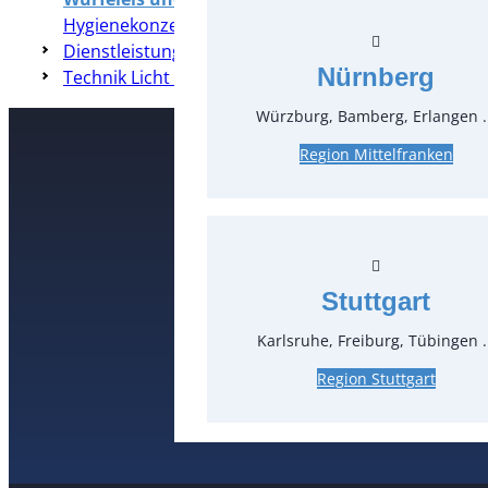
Hygienekonzepte
Dienstleistungen
Nürnberg
Technik Licht & Ton
Würzburg, Bamberg, Erlangen .
Region Mittelfranken
Kontakt
T
0
Stuttgart
Karlsruhe, Freiburg, Tübingen .
Region Stuttgart