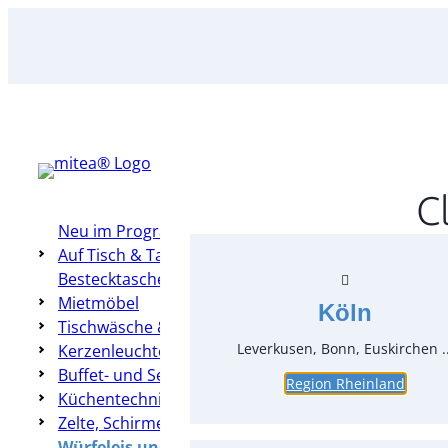
Zum
Inhalt
springen
C
Neu im Programm
Auf Tisch & Tafel – Table Top
Bestecktaschen
Mietmöbel
Köln
Tischwäsche & Hussen
Leverkusen, Bonn, Euskirchen ..
Kerzenleuchter & Dekoration
Buffet- und Servierzubehör
Region Rheinland
Küchentechnik
Zelte, Schirme, Heizung & Co
Würfeleis und Crushed-Eis