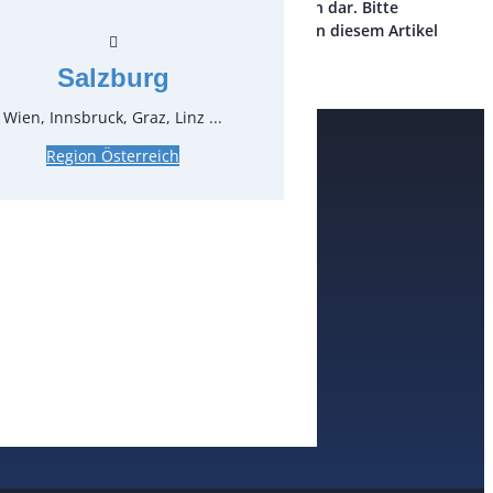
eigte Preis stellt lediglich eine Information dar. Bitte
e sich direkt an uns, wenn Sie Interesse an diesem Artikel
Salzburg
Wien, Innsbruck, Graz, Linz ...
Region Österreich
e
n
nheim
eim / Ruhr
nberg
enheim
burg
tgart