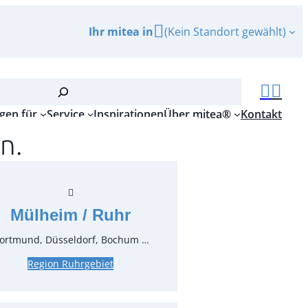
Ihr mitea in
(Kein Standort gewählt)
gen für
Service
Inspirationen
Über mitea®
Kontakt
n.
, Thermo-Frischebox
r.:
90060
ungseinheit:
1
Stück
Mülheim / Ruhr
ortmund, Düsseldorf, Bochum …
Region Ruhrgebiet
*
inkl. MwSt.
zzgl. MwSt.