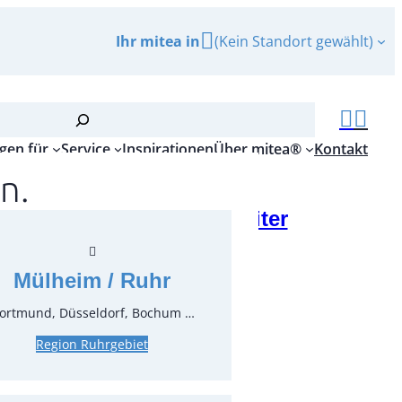
Ihr mitea in
(Kein Standort gewählt)
gen für
Service
Inspirationen
Über mitea®
Kontakt
n.
leum für Gartenfackel 1 Liter
r.:
51522
ungseinheit:
1
Stück
Mülheim / Ruhr
ortmund, Düsseldorf, Bochum …
Region Ruhrgebiet
inkl. MwSt.
zgl. MwSt.