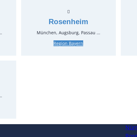
Stück:
** Preis 
Rosenheim
..
München, Augsburg, Passau ...
Region Bayern
Öffnungszeiten
Standort
..
Köl
Man
Mülh
Nür
Ros