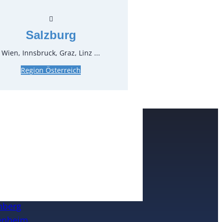
pro Stück
Salzburg
Wien, Innsbruck, Graz, Linz ...
Region Österreich
e
n
nheim
eim / Ruhr
nberg
enheim