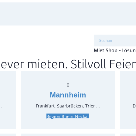
Suchen
Miet-Shop
Lösun
lever mieten. Stilvoll Feier
Petro
Artikel-N
Verpack
Mannheim
Preise:
.
Frankfurt, Saarbrücken, Trier ...
D
Region Rhein-Neckar
8,33 €*
7,00 €*
z