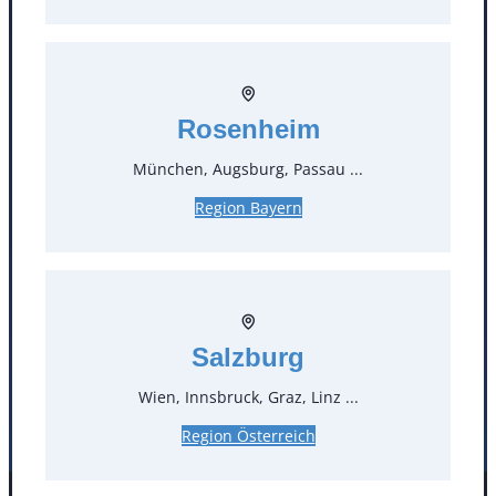
Kontakt
Rosenheim
T
0
München, Augsburg, Passau ...
Öffnungszeiten
Region Bayern
Standorte
Köln
Mannheim
Mülheim / Ruhr
Nürnberg
Salzburg
Rosenheim
Salzburg
Wien, Innsbruck, Graz, Linz ...
Stuttgart
Region Österreich