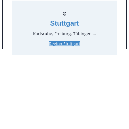
Facebook
Instagram
Folgen Sie uns
Stuttgart
Karlsruhe, Freiburg, Tübingen ...
AGB
Impressum
Datenschutz
Region Stuttgart