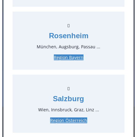
T
0
Öffnungszeiten
Rosenheim
Standorte
München, Augsburg, Passau ...
Region Bayern
Köln
Mannheim
Mülheim / Ruhr
Nürnberg
Rosenheim
Salzburg
Stuttgart
Salzburg
Wien, Innsbruck, Graz, Linz ...
Facebook
Instagram
Region Österreich
Folgen Sie uns