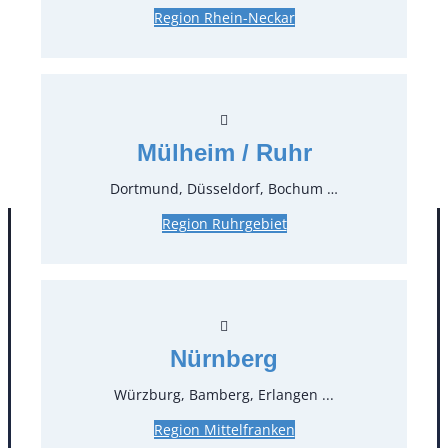
Region Rhein-Neckar
1,43 €*
inkl. MwSt.
1,20 €*
zzgl. MwSt.
Stück:
* Preis pro Stück und Mieteinheit (1 Mieteinheit = 3
Mülheim / Ruhr
Tage – Sonn- und Feiertage ohne Berechnung), zzgl.
Endreinigung
Dortmund, Düsseldorf, Bochum …
Region Ruhrgebiet
Nürnberg
Würzburg, Bamberg, Erlangen ...
Region Mittelfranken
Kontakt