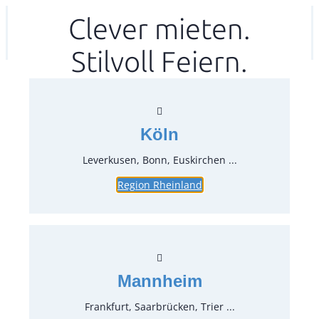
Zum
Clever mieten.
Ihr mitea in
(Kein Standort gewählt)
Inhalt
Stilvoll Feiern.
springen
Köln
Leverkusen, Bonn, Euskirchen ...
Region Rheinland
Mundserviette, Ecru,
Stoffserviette 50×50 cm
Artikel-Nr.:
71860.25
Verpackungseinheit:
1
Stück
Mannheim
Preise:
Frankfurt, Saarbrücken, Trier ...