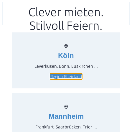
Zum
Clever mieten.
Ihr mitea in
(Kein Standort gewählt)
Inhalt
Stilvoll Feiern.
springen
Köln
Leverkusen, Bonn, Euskirchen ...
Region Rheinland
Molton Auflage 90×180 cm
Artikel-Nr.:
72070
Verpackungseinheit:
1
Stück
Mannheim
Preise:
Frankfurt, Saarbrücken, Trier ...