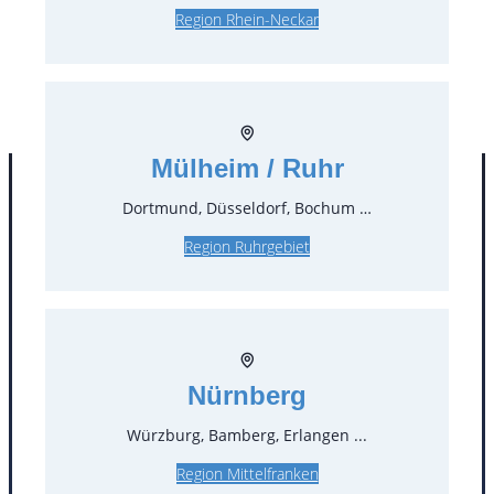
5,71 €*
inkl. MwSt.
Region Rhein-Neckar
4,80 €*
zzgl. MwSt.
Stück:
** Preis pro Stück
Mülheim / Ruhr
Dortmund, Düsseldorf, Bochum …
Region Ruhrgebiet
Nürnberg
Kontakt
Würzburg, Bamberg, Erlangen ...
T
0
Region Mittelfranken