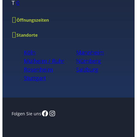
T
0
Öffnungszeiten
Standorte
Köln
Mannheim
Mülheim / Ruhr
Nürnberg
Rosenheim
Salzburg
Stuttgart
Facebook
Instagram
Folgen Sie uns