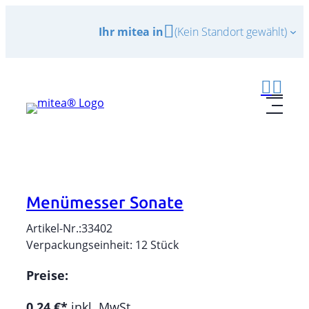
Zum
Ihr mitea in
(Kein Standort gewählt)
Inhalt
springen
Menümesser Sonate
Artikel-Nr.:
33402
Verpackungseinheit:
12
Stück
Preise:
0,24 €*
inkl. MwSt.