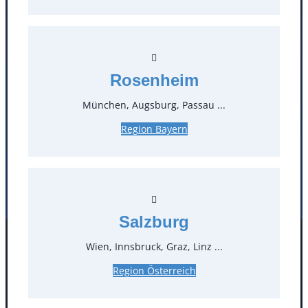
T
0
Öffnungszeiten
Rosenheim
Standorte
München, Augsburg, Passau ...
Köln
Mannheim
Region Bayern
Mülheim / Ruhr
Nürnberg
Rosenheim
Salzburg
Stuttgart
Salzburg
Wien, Innsbruck, Graz, Linz ...
Facebook
Instagram
Folgen Sie uns
Region Österreich