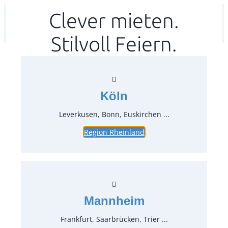
Zum
Clever mieten.
Ihr mitea in
(Kein Standort gewählt)
Inhalt
Stilvoll Feiern.
springen
Köln
Leverkusen, Bonn, Euskirchen ...
Region Rheinland
Menümesser Silber-Baguette
Artikel-Nr.:
31020
Verpackungseinheit:
12
Stück
Mannheim
Preise:
Frankfurt, Saarbrücken, Trier ...
0,71 €*
inkl. MwSt.