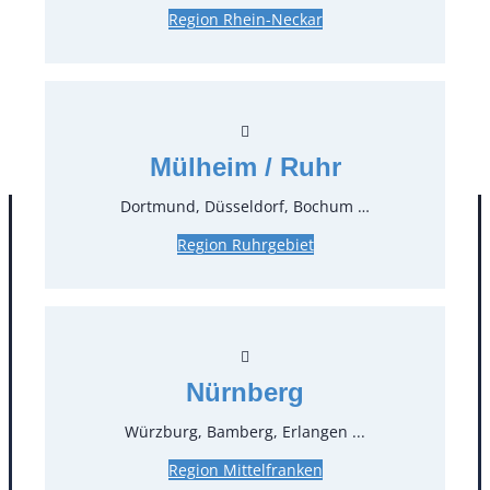
Region Rhein-Neckar
0,60 €*
zzgl. MwSt.
Stück:
* Preis pro Stück und Mieteinheit (1 Mieteinheit = 3
Tage – Sonn- und Feiertage ohne Berechnung), zzgl.
Mülheim / Ruhr
Endreinigung
Dortmund, Düsseldorf, Bochum …
Region Ruhrgebiet
Nürnberg
Würzburg, Bamberg, Erlangen ...
Kontakt
Region Mittelfranken