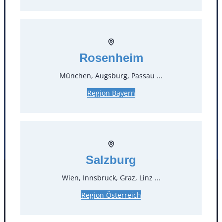
T
0
Öffnungszeiten
Rosenheim
Standorte
München, Augsburg, Passau ...
Köln
Mannheim
Region Bayern
Mülheim / Ruhr
Nürnberg
Rosenheim
Salzburg
Stuttgart
Salzburg
Wien, Innsbruck, Graz, Linz ...
Facebook
Instagram
Folgen Sie uns
Region Österreich