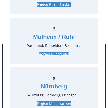
0,71 €*
inkl. MwSt.
Region Rhein-Neckar
0,60 €*
zzgl. MwSt.
Stück:
* Preis pro Stück und Mieteinheit (1 Mieteinheit = 3
Tage – Sonn- und Feiertage ohne Berechnung), zzgl.
Mülheim / Ruhr
Endreinigung
Dortmund, Düsseldorf, Bochum …
Region Ruhrgebiet
Nürnberg
Würzburg, Bamberg, Erlangen ...
Kontakt
Region Mittelfranken