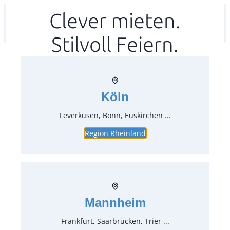
Zum
Clever mieten.
Ihr mitea in
(Kein Standort gewählt)
Inhalt
Stilvoll Feiern.
springen
Köln
Leverkusen, Bonn, Euskirchen ...
Region Rheinland
Menümesser Silber – Baguette
Artikel-Nr.:
31021
Verpackungseinheit:
12
Stück
Mannheim
Preise:
Frankfurt, Saarbrücken, Trier ...