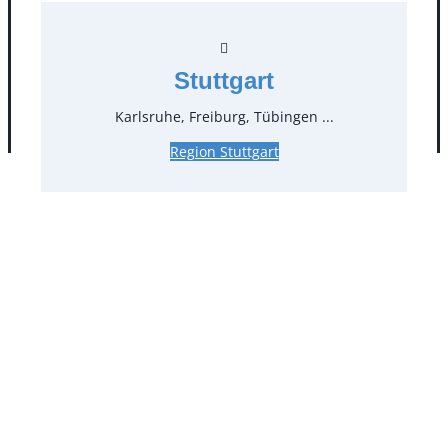
Facebook
Instagram
Folgen Sie uns
Stuttgart
Karlsruhe, Freiburg, Tübingen ...
AGB
Impressum
Datenschutz
Region Stuttgart