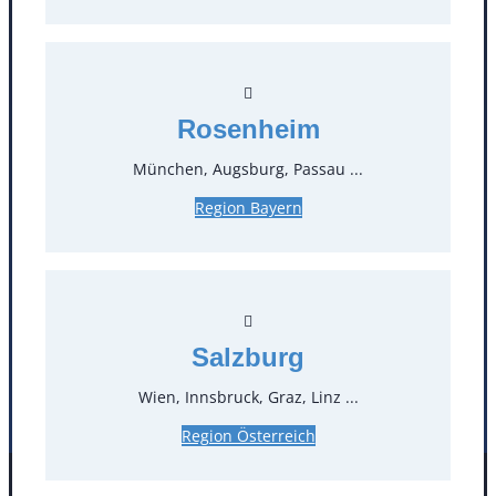
Kontakt
T
0
Rosenheim
München, Augsburg, Passau ...
Öffnungszeiten
Region Bayern
Standorte
Köln
Mannheim
Mülheim / Ruhr
Nürnberg
Rosenheim
Salzburg
Salzburg
Stuttgart
Wien, Innsbruck, Graz, Linz ...
Region Österreich