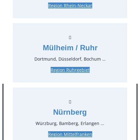
Region Rhein-Neckar
Preise:
4,17 €*
inkl. MwSt.
3,50 €*
zzgl. MwSt.
Mülheim / Ruhr
Stück:
Dortmund, Düsseldorf, Bochum …
* Preis pro Stück und Mieteinheit (1 Mieteinheit = 3
Tage – Sonn- und Feiertage ohne Berechnung), zzgl.
Region Ruhrgebiet
Endreinigung
Nürnberg
Würzburg, Bamberg, Erlangen ...
Region Mittelfranken