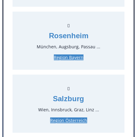
Kontakt
Rosenheim
München, Augsburg, Passau ...
T
0
Region Bayern
Öffnungszeiten
Standorte
Salzburg
Köln
Mannheim
Mülheim / Ruhr
Nürnberg
Wien, Innsbruck, Graz, Linz ...
Rosenheim
Salzburg
Region Österreich
Stuttgart