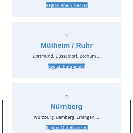
dazu passende Kissen in weiß und anthrazit
Region Rhein-Neckar
(CMN031Z), BxTxH 70x66x64 cm, Sitzhöhe:
36 cm
Preise:
Mülheim / Ruhr
47,12 €*
inkl. MwSt.
39,60 €*
zzgl. MwSt.
Dortmund, Düsseldorf, Bochum …
Stück:
Region Ruhrgebiet
* Preis pro Stück und Mieteinheit (1 Mieteinheit = 3
Tage – Sonn- und Feiertage ohne Berechnung), zzgl.
Endreinigung
Nürnberg
Würzburg, Bamberg, Erlangen ...
Region Mittelfranken