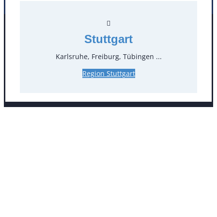
Facebook
Instagram
Stuttgart
Folgen Sie uns
Karlsruhe, Freiburg, Tübingen ...
Region Stuttgart
AGB
Impressum
Datenschutz