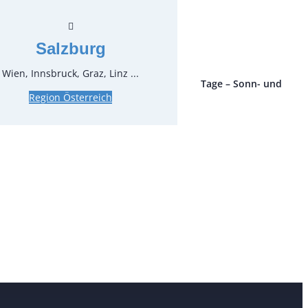
*
inkl. MwSt.
zzgl. MwSt.
Salzburg
Wien, Innsbruck, Graz, Linz ...
ro Stück und Mieteinheit (1 Mieteinheit = 3 Tage – Sonn- und
Region Österreich
 ohne Berechnung), zzgl. Endreinigung