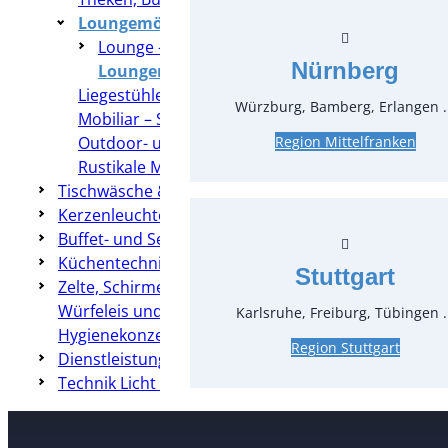
Loungemöbel
Lounge – Serien
Nürnberg
Loungemöbel Diverses
Liegestühle
Würzburg, Bamberg, Erlangen .
Mobiliar – Sonstiges
Outdoor- und Rattanmöbel
Region Mittelfranken
Rustikale Möbel
Tischwäsche & Hussen
Kerzenleuchter & Dekoration
Buffet- und Servierzubehör
Küchentechnik
Stuttgart
Zelte, Schirme, Heizung & Co
Würfeleis und Crushed-Eis
Karlsruhe, Freiburg, Tübingen .
Hygienekonzepte
Region Stuttgart
Dienstleistungen
Technik Licht & Ton