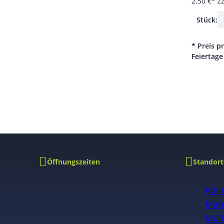
2,50 €*
z
Stück:
* Preis p
Feiertage
Öffnungszeiten
Standort
Köl
Man
Mülh