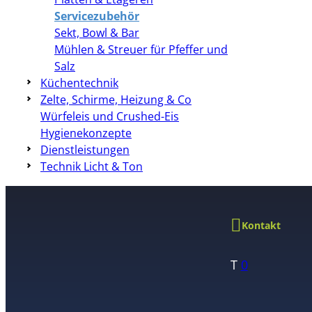
Servicezubehör
Sekt, Bowl & Bar
Mühlen & Streuer für Pfeffer und
Salz
Küchentechnik
Zelte, Schirme, Heizung & Co
Würfeleis und Crushed-Eis
Hygienekonzepte
Dienstleistungen
Technik Licht & Ton
Kontakt
T
0