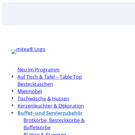
Zum
Inhalt
springen
Neu im Programm
Auf Tisch & Tafel – Table Top
Bestecktaschen
Mietmöbel
Tischwäsche & Hussen
Kerzenleuchter & Dekoration
Buffet- und Servierzubehör
Brotkörbe, Besteckkörbe &
Buffetkörbe
Platten & Etageren