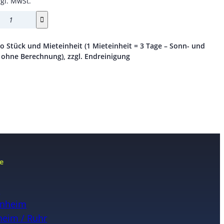
zgl. MwSt.
ro Stück und Mieteinheit (1 Mieteinheit = 3 Tage – Sonn- und
 ohne Berechnung), zzgl. Endreinigung
e
n
nheim
eim / Ruhr