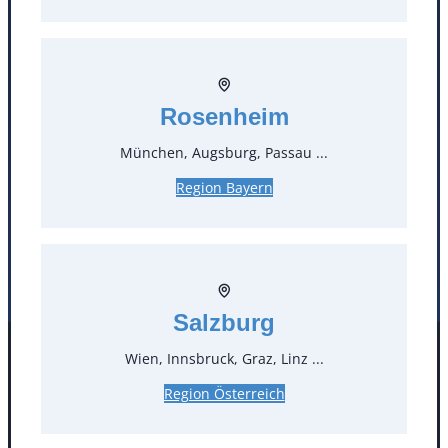
T
0
Öffnungszeiten
Rosenheim
Standorte
München, Augsburg, Passau ...
Köln
Mannheim
Region Bayern
Mülheim / Ruhr
Nürnberg
Rosenheim
Salzburg
Stuttgart
Salzburg
Wien, Innsbruck, Graz, Linz ...
Facebook
Instagram
Folgen Sie uns
Region Österreich