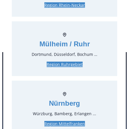
0,24 €*
inkl. MwSt.
Region Rhein-Neckar
0,20 €*
zzgl. MwSt.
Stück:
* Preis pro Stück und Mieteinheit (1 Mieteinheit = 3
Tage – Sonn- und Feiertage ohne Berechnung), zzgl.
Mülheim / Ruhr
Endreinigung
Dortmund, Düsseldorf, Bochum …
Region Ruhrgebiet
Nürnberg
Würzburg, Bamberg, Erlangen ...
Kontakt
Region Mittelfranken