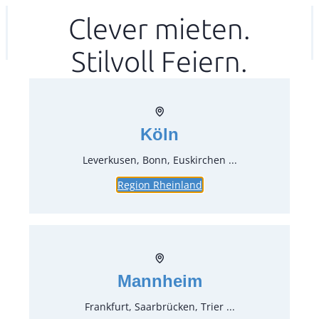
Zum
Clever mieten.
Ihr mitea in
(Kein Standort gewählt)
Inhalt
Stilvoll Feiern.
springen
Köln
Leverkusen, Bonn, Euskirchen ...
Region Rheinland
Kuchengabel Sonate
Artikel-Nr.:
33410
Verpackungseinheit:
12
Stück
Mannheim
Preise:
Frankfurt, Saarbrücken, Trier ...