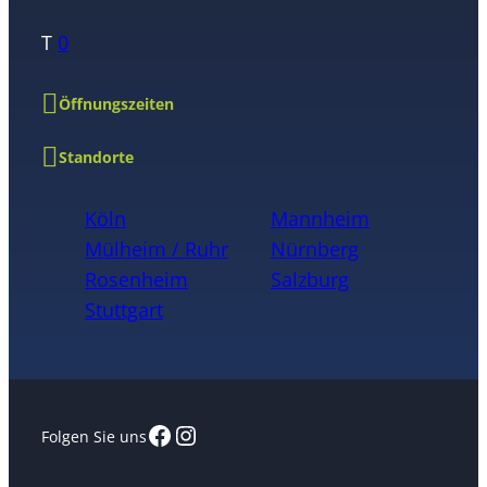
T
0
Öffnungszeiten
Standorte
Köln
Mannheim
Mülheim / Ruhr
Nürnberg
Rosenheim
Salzburg
Stuttgart
Facebook
Instagram
Folgen Sie uns