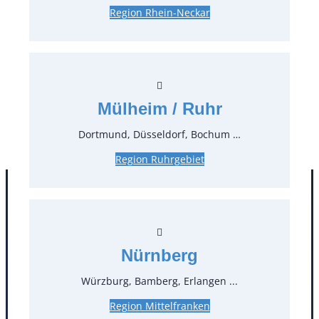
Preise:
Region Rhein-Neckar
29,16 €*
inkl. MwSt.
24,50 €*
zzgl. MwSt.
Stück:
Mülheim / Ruhr
* Preis pro Stück und Mieteinheit (1 Mieteinheit = 3
Dortmund, Düsseldorf, Bochum …
Tage – Sonn- und Feiertage ohne Berechnung), zzgl.
Endreinigung
Region Ruhrgebiet
Nürnberg
Würzburg, Bamberg, Erlangen ...
Region Mittelfranken