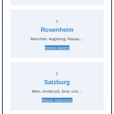
Kontakt
T
0
Rosenheim
Öffnungszeiten
München, Augsburg, Passau ...
Standorte
Region Bayern
Köln
Mannheim
Mülheim / Ruhr
Nürnberg
Rosenheim
Salzburg
Stuttgart
Salzburg
Wien, Innsbruck, Graz, Linz ...
Region Österreich
Facebook
Instagram
Folgen Sie uns