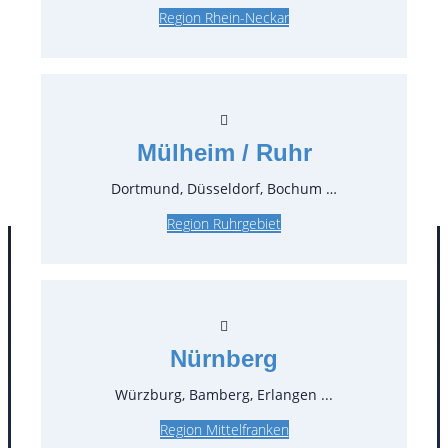
Region Rhein-Neckar
Preise:
7,85 €*
inkl. MwSt.
6,60 €*
zzgl. MwSt.
Mülheim / Ruhr
Stück:
Dortmund, Düsseldorf, Bochum …
** Preis pro Stück
Region Ruhrgebiet
Nürnberg
Würzburg, Bamberg, Erlangen ...
Region Mittelfranken