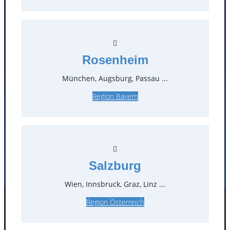
Kontakt
T
0
Rosenheim
Öffnungszeiten
München, Augsburg, Passau ...
Standorte
Region Bayern
Köln
Mannheim
Mülheim / Ruhr
Nürnberg
Rosenheim
Salzburg
Stuttgart
Salzburg
Wien, Innsbruck, Graz, Linz ...
Region Österreich
Facebook
Instagram
Folgen Sie uns