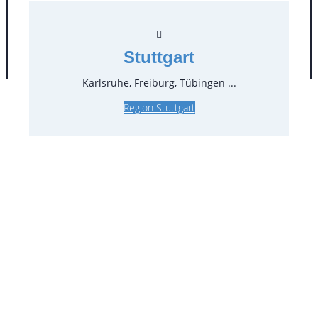
Stuttgart
AGB
Impressum
Datenschutz
Karlsruhe, Freiburg, Tübingen ...
Region Stuttgart