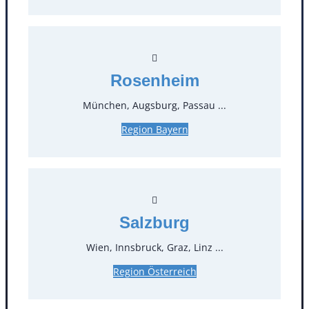
T
0
Öffnungszeiten
Rosenheim
Standorte
München, Augsburg, Passau ...
Köln
Mannheim
Region Bayern
Mülheim / Ruhr
Nürnberg
Rosenheim
Salzburg
Stuttgart
Salzburg
Wien, Innsbruck, Graz, Linz ...
Facebook
Instagram
Folgen Sie uns
Region Österreich