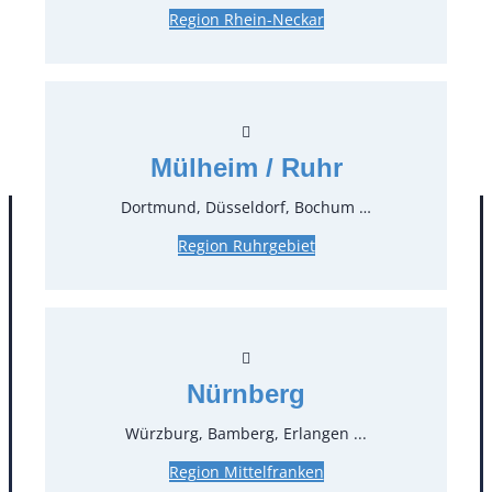
Region Rhein-Neckar
3,00 €*
zzgl. MwSt.
Stück:
* Preis pro Stück und Mieteinheit (1 Mieteinheit = 3
Tage – Sonn- und Feiertage ohne Berechnung), zzgl.
Mülheim / Ruhr
Endreinigung
Dortmund, Düsseldorf, Bochum …
Region Ruhrgebiet
Nürnberg
Würzburg, Bamberg, Erlangen ...
Kontakt
Region Mittelfranken