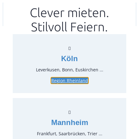
Zum
Clever mieten.
Ihr mitea in
(Kein Standort gewählt)
Inhalt
Stilvoll Feiern.
springen
Köln
Leverkusen, Bonn, Euskirchen ...
Region Rheinland
Kehrschaufel und Besen
Artikel-Nr.:
49510
Verpackungseinheit:
1
Stück
Mannheim
Preise:
Frankfurt, Saarbrücken, Trier ...
3,57 €*
inkl. MwSt.