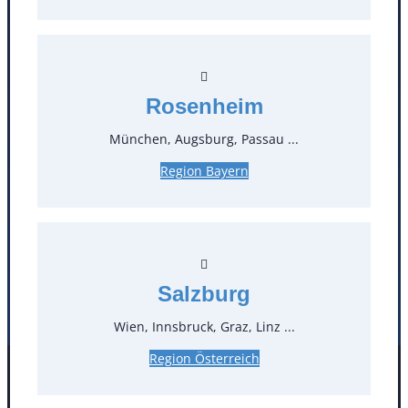
Kontakt
T
0
Rosenheim
Öffnungszeiten
München, Augsburg, Passau ...
Standorte
Region Bayern
Köln
Mannheim
Mülheim / Ruhr
Nürnberg
Rosenheim
Salzburg
Stuttgart
Salzburg
Wien, Innsbruck, Graz, Linz ...
Region Österreich
Facebook
Instagram
Folgen Sie uns