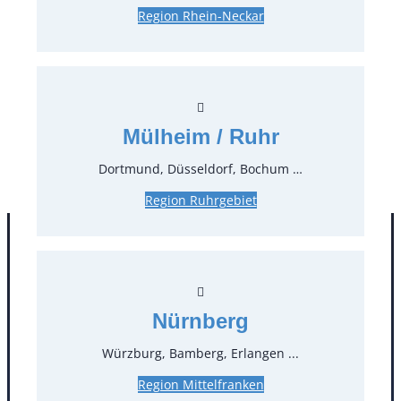
Preise:
Region Rhein-Neckar
35,70 €*
inkl. MwSt.
30,00 €*
zzgl. MwSt.
Stück:
Mülheim / Ruhr
* Preis pro Stück und Mieteinheit (1 Mieteinheit = 3
Dortmund, Düsseldorf, Bochum …
Tage – Sonn- und Feiertage ohne Berechnung), zzgl.
Endreinigung
Region Ruhrgebiet
Nürnberg
Würzburg, Bamberg, Erlangen ...
Region Mittelfranken