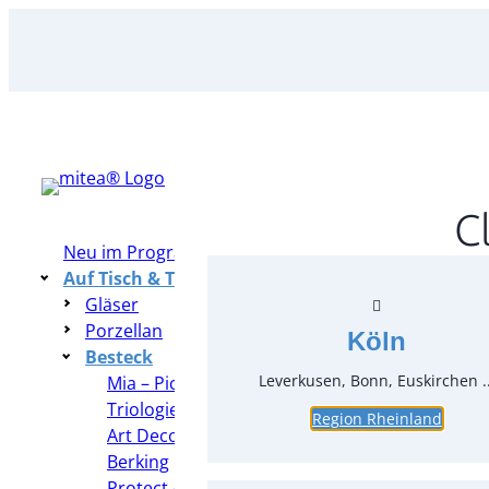
Zum
Inhalt
springen
C
Neu im Programm
Auf Tisch & Tafel – Table Top
Gläser
Porzellan
Köln
Besteck
Leverkusen, Bonn, Euskirchen ..
Mia – Picard & Wielpütz
Triologie – Hepp
Region Rheinland
Art Deco Silber – Robbe und
Berking
Protect – WMF