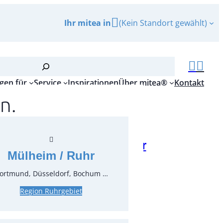
Ihr mitea in
(Kein Standort gewählt)
gen für
Service
Inspirationen
Über mitea®
Kontakt
n.
elöffel Profile, PVD Kupfer
Mülheim / Ruhr
r.:
35511
ortmund, Düsseldorf, Bochum …
ungseinheit:
12
Stück
Region Ruhrgebiet
inkl. MwSt.