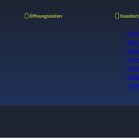
Öffnungszeiten
Standort
Köl
Man
Mülh
Nür
Ros
Salz
Stut