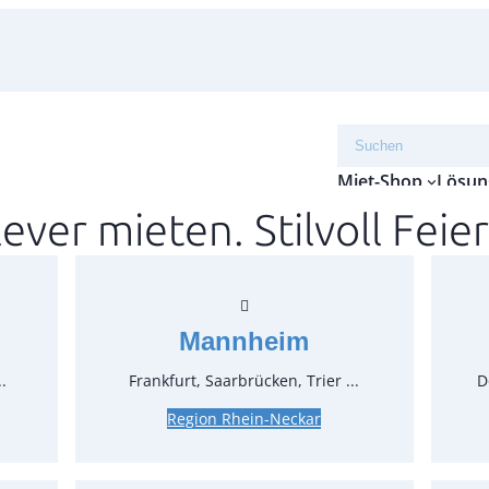
Suchen
Miet-Shop
Lösun
lever mieten. Stilvoll Feier
Kaffe
Mannheim
Artikel-N
.
Frankfurt, Saarbrücken, Trier ...
D
Verpack
Region Rhein-Neckar
Preise:
0,38 €*