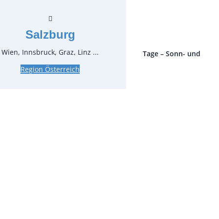
zgl. MwSt.
Salzburg
Wien, Innsbruck, Graz, Linz ...
ro Stück und Mieteinheit (1 Mieteinheit = 3 Tage – Sonn- und
 ohne Berechnung), zzgl. Endreinigung
Region Österreich