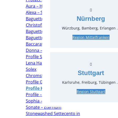
Aura – Hepp
Alexa – Solex
Nürnberg
Baguette Silberbesteck –
Christofle
Würzburg, Bamberg, Erlangen .
Baguette Silberbesteck – Hepp
Baguette Silberbesteck – Solex
Region Mittelfranken
Baccarat – Hepp
Donna – Sola
Profile Schwarz – Hepp
Lena Hammerschlagbesteck –
Solex
Stuttgart
Chromstahl – Hepp
Profile Gold – Hepp
Karlsruhe, Freiburg, Tübingen .
Profile Kupfer – Hepp
Region Stuttgart
Profile – Hepp
Sophia – Solex
Sonate – Eternum
Stonewashed Settecento in