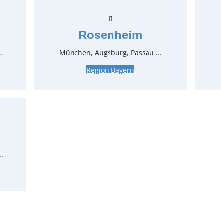
0,32 €*
z
Stück:
Rosenheim
..
München, Augsburg, Passau ...
* Preis p
Feiertage
Region Bayern
..