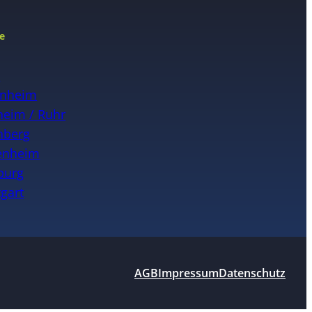
e
n
nheim
eim / Ruhr
nberg
enheim
burg
tgart
AGB
Impressum
Datenschutz