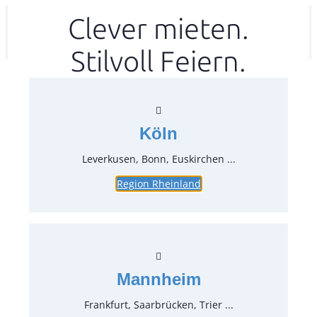
Zum
Clever mieten.
Ihr mitea in
(Kein Standort gewählt)
Inhalt
Stilvoll Feiern.
springen
Köln
Leverkusen, Bonn, Euskirchen ...
Region Rheinland
Heizplatte; elektr. 2 Pl.
Artikel-Nr.:
53060
Verpackungseinheit:
1
Stück
Mannheim
Preise:
Frankfurt, Saarbrücken, Trier ...
15,47 €*
inkl. MwSt.