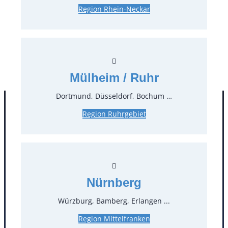
Region Rhein-Neckar
13,00 €*
zzgl. MwSt.
Stück:
* Preis pro Stück und Mieteinheit (1 Mieteinheit = 3
Tage – Sonn- und Feiertage ohne Berechnung), zzgl.
Mülheim / Ruhr
Endreinigung
Dortmund, Düsseldorf, Bochum …
Region Ruhrgebiet
Nürnberg
Würzburg, Bamberg, Erlangen ...
Kontakt
Region Mittelfranken