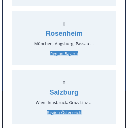
T
0
Öffnungszeiten
Rosenheim
Standorte
München, Augsburg, Passau ...
Köln
Mannheim
Region Bayern
Mülheim / Ruhr
Nürnberg
Rosenheim
Salzburg
Stuttgart
Salzburg
Wien, Innsbruck, Graz, Linz ...
Facebook
Instagram
Folgen Sie uns
Region Österreich