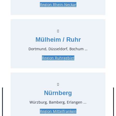
L51xB70xH85 cm
Region Rhein-Neckar
(Bei verschmutzter Rückgabe berechnen wir
pro 15 min 10,00 € für die Reinigung)
Preise:
Mülheim / Ruhr
71,40 €*
inkl. MwSt.
60,00 €*
zzgl. MwSt.
Dortmund, Düsseldorf, Bochum …
Stück:
Region Ruhrgebiet
* Preis pro Stück und Mieteinheit (1 Mieteinheit = 3
Tage – Sonn- und Feiertage ohne Berechnung), zzgl.
Endreinigung
Nürnberg
Würzburg, Bamberg, Erlangen ...
Region Mittelfranken