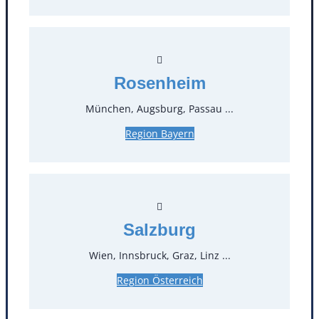
Kontakt
Rosenheim
München, Augsburg, Passau ...
T
0
Region Bayern
Öffnungszeiten
Standorte
Salzburg
Köln
Mannheim
Mülheim / Ruhr
Nürnberg
Wien, Innsbruck, Graz, Linz ...
Rosenheim
Salzburg
Region Österreich
Stuttgart