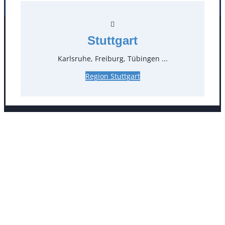
Facebook
Instagram
Stuttgart
Folgen Sie uns
Karlsruhe, Freiburg, Tübingen ...
Region Stuttgart
AGB
Impressum
Datenschutz