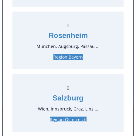
T
0
Öffnungszeiten
Rosenheim
Standorte
München, Augsburg, Passau ...
Region Bayern
Köln
Mannheim
Mülheim / Ruhr
Nürnberg
Rosenheim
Salzburg
Stuttgart
Salzburg
Wien, Innsbruck, Graz, Linz ...
Facebook
Instagram
Region Österreich
Folgen Sie uns