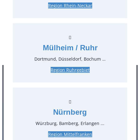
Region Rhein-Neckar
26,78 €*
inkl. MwSt.
22,50 €*
zzgl. MwSt.
Stück:
* Preis pro Stück und Mieteinheit (1 Mieteinheit = 3
Mülheim / Ruhr
Tage – Sonn- und Feiertage ohne Berechnung), zzgl.
Endreinigung
Dortmund, Düsseldorf, Bochum …
Region Ruhrgebiet
Nürnberg
Würzburg, Bamberg, Erlangen ...
Region Mittelfranken
Kontakt