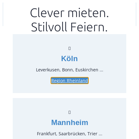
Zum
Clever mieten.
Ihr mitea in
(Kein Standort gewählt)
Inhalt
Stilvoll Feiern.
springen
Köln
Leverkusen, Bonn, Euskirchen ...
Region Rheinland
Hand Currywurst Schneider
LxBxH 26×14,5×22 cm
Artikel-Nr.:
53890
Verpackungseinheit:
1
Stück
Mannheim
Preise:
Frankfurt, Saarbrücken, Trier ...