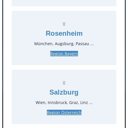
T
0
Öffnungszeiten
Rosenheim
Standorte
München, Augsburg, Passau ...
Köln
Mannheim
Region Bayern
Mülheim / Ruhr
Nürnberg
Rosenheim
Salzburg
Stuttgart
Salzburg
Wien, Innsbruck, Graz, Linz ...
Facebook
Instagram
Folgen Sie uns
Region Österreich