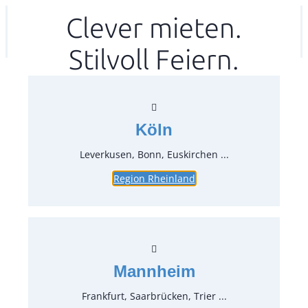
Zum
Clever mieten.
Ihr mitea in
(Kein Standort gewählt)
Inhalt
Stilvoll Feiern.
springen
Köln
Leverkusen, Bonn, Euskirchen ...
Region Rheinland
Glasvase H 14,5 cm
Artikel-Nr.:
70670
Verpackungseinheit:
1
Stück
Mannheim
Preise:
Frankfurt, Saarbrücken, Trier ...
0,60 €*
inkl. MwSt.