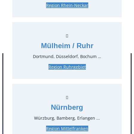
Region Rhein-Neckar
0,50 €*
zzgl. MwSt.
Stück:
* Preis pro Stück und Mieteinheit (1 Mieteinheit = 3
Tage – Sonn- und Feiertage ohne Berechnung), zzgl.
Mülheim / Ruhr
Endreinigung
Dortmund, Düsseldorf, Bochum …
Region Ruhrgebiet
Nürnberg
Würzburg, Bamberg, Erlangen ...
Kontakt
Region Mittelfranken