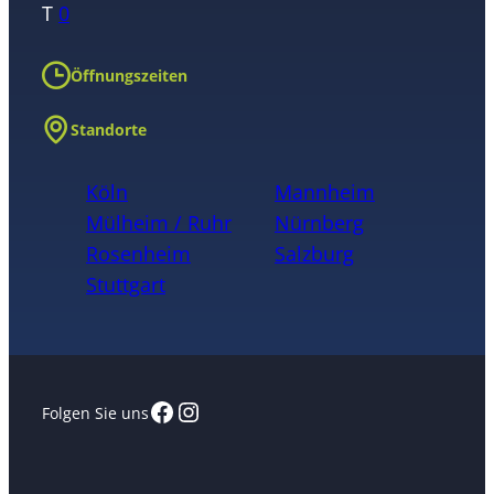
T
0
Öffnungszeiten
Standorte
Köln
Mannheim
Mülheim / Ruhr
Nürnberg
Rosenheim
Salzburg
Stuttgart
Facebook
Instagram
Folgen Sie uns