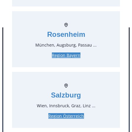
* Preis pro Stück und Mieteinheit (1 Mieteinheit = 3
Tage – Sonn- und Feiertage ohne Berechnung), zzgl.
Endreinigung
Rosenheim
München, Augsburg, Passau ...
Region Bayern
Kontakt
Salzburg
Wien, Innsbruck, Graz, Linz ...
T
0
Region Österreich
Öffnungszeiten