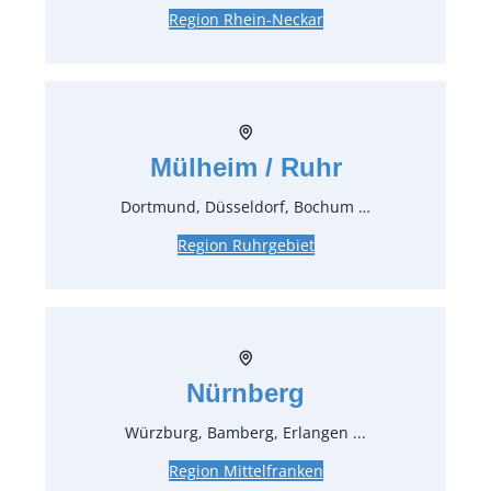
Verpackungseinheit:
1
Stück
Region Rhein-Neckar
Bodenreinigungs-/Scheuersaugmaschine ist
nur für glatte und besenreine Böden
geeignet. Reinigungsmittel sind nicht im
Lieferumfang enthalten und müssen vom
Mülheim / Ruhr
Kunden auf Verträglichkeit geprüft werden.
Schäden durch unsachgemäß verwendete
Dortmund, Düsseldorf, Bochum …
Reinigungsmittel werden berechnet.
Region Ruhrgebiet
(Bei verschmutzter Rückgabe berechnen wir
pro 15 min 15,00 € für die Reinigung)
Preise:
Nürnberg
101,15 €*
inkl. MwSt.
85,00 €*
zzgl. MwSt.
Würzburg, Bamberg, Erlangen ...
Stück:
Region Mittelfranken