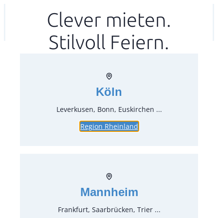
Zum
Clever mieten.
Ihr mitea in
(Kein Standort gewählt)
Inhalt
Stilvoll Feiern.
springen
Köln
Leverkusen, Bonn, Euskirchen ...
Region Rheinland
Bodenreinigungs- /
Scheuersaugmaschine, 2x
Tellerbürsten, Arbeitsbreite 65
cm
Mannheim
Artikel-Nr.:
50380
Frankfurt, Saarbrücken, Trier ...