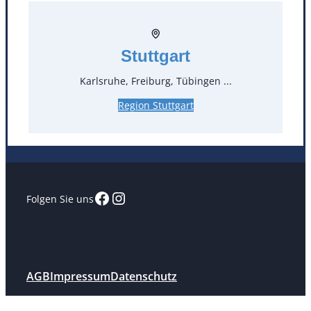
Standorte
Stuttgart
Köln
Mannheim
Mülheim / Ruhr
Nürnberg
Karlsruhe, Freiburg, Tübingen ...
Rosenheim
Salzburg
Region Stuttgart
Stuttgart
Facebook
Instagram
Folgen Sie uns
AGB
Impressum
Datenschutz