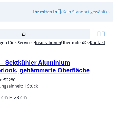
Ihr mitea in
(Kein Standort gewählt)
gen für
Service
Inspirationen
Über mitea®
Kontakt
– Sektkühler Aluminium
rlook, gehämmerte Oberfläche
r.:
52280
ungseinheit:
1
Stück
5 cm H 23 cm