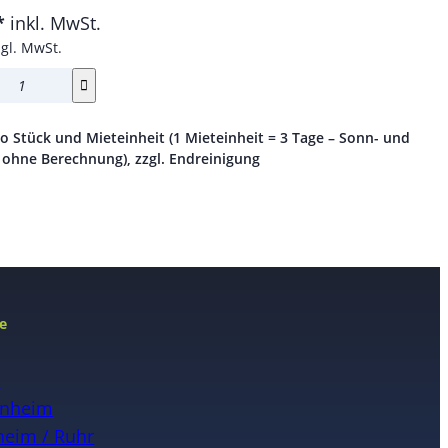
*
inkl. MwSt.
zgl. MwSt.
ro Stück und Mieteinheit (1 Mieteinheit = 3 Tage – Sonn- und
 ohne Berechnung), zzgl. Endreinigung
e
n
nheim
eim / Ruhr