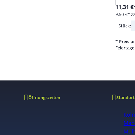
11,31 €
9,50 €*
z
Stück:
* Preis p
Feiertage
Öffnungszeiten
Standort
Köl
Man
Mülh