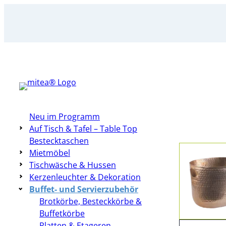
Zum
Inhalt
springen
Neu im Programm
Auf Tisch & Tafel – Table Top
Bestecktaschen
Mietmöbel
Tischwäsche & Hussen
Kerzenleuchter & Dekoration
Buffet- und Servierzubehör
Brotkörbe, Besteckkörbe &
Buffetkörbe
Platten & Etageren