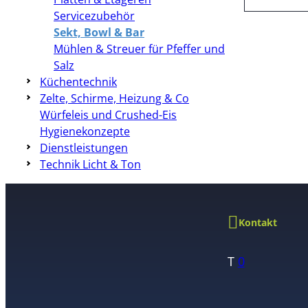
Servicezubehör
Sekt, Bowl & Bar
Mühlen & Streuer für Pfeffer und
Salz
Küchentechnik
Zelte, Schirme, Heizung & Co
Würfeleis und Crushed-Eis
Hygienekonzepte
Dienstleistungen
Technik Licht & Ton
Kontakt
T
0