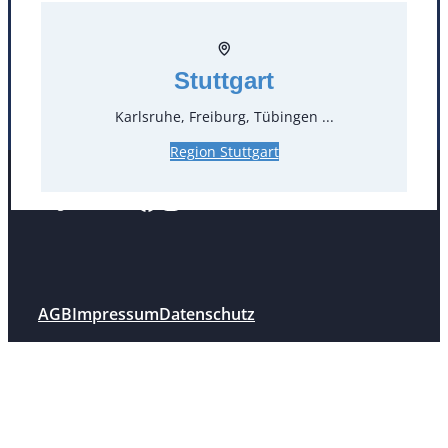
Köln
Mannheim
Mülheim / Ruhr
Nürnberg
Rosenheim
Salzburg
Stuttgart
Stuttgart
Karlsruhe, Freiburg, Tübingen ...
Region Stuttgart
Facebook
Instagram
Folgen Sie uns
AGB
Impressum
Datenschutz