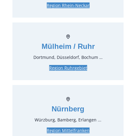
Verpackungseinheit:
1
Stück
Region Rhein-Neckar
stufenlose Leistungsregulierung: 4 – 6 kW,
Brenndauer mit 11 kg Gasflasche 25-38 Std,
Gasflasche nicht inkl.
H: 218 cm Ø: 76cm , bei verschmutzter
Mülheim / Ruhr
Rückgabe wird ggf. eine Sonderreinigung in
Rechnung gestellt
Dortmund, Düsseldorf, Bochum …
Region Ruhrgebiet
Preise:
59,50 €*
inkl. MwSt.
50,00 €*
zzgl. MwSt.
Stück:
Nürnberg
* Preis pro Stück und Mieteinheit (1 Mieteinheit = 3
Würzburg, Bamberg, Erlangen ...
Tage – Sonn- und Feiertage ohne Berechnung), zzgl.
Region Mittelfranken
Endreinigung