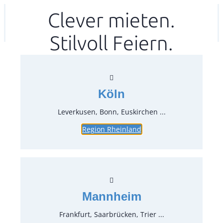
Zum
Clever mieten.
Ihr mitea in
(Kein Standort gewählt)
Inhalt
Stilvoll Feiern.
springen
Köln
Leverkusen, Bonn, Euskirchen ...
Region Rheinland
Fischmesser Strauss
Artikel-Nr.:
33090
Verpackungseinheit:
12
Stück
Mannheim
Preise:
Frankfurt, Saarbrücken, Trier ...
0,26 €*
inkl. MwSt.