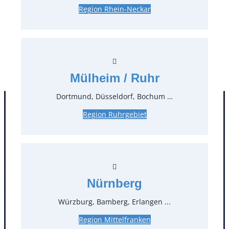
Region Rhein-Neckar
0,22 €*
zzgl. MwSt.
Stück:
* Preis pro Stück und Mieteinheit (1 Mieteinheit = 3
Tage – Sonn- und Feiertage ohne Berechnung), zzgl.
Mülheim / Ruhr
Endreinigung
Dortmund, Düsseldorf, Bochum …
Region Ruhrgebiet
Nürnberg
Würzburg, Bamberg, Erlangen ...
Kontakt
Region Mittelfranken