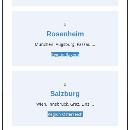
T
0
Öffnungszeiten
Rosenheim
Standorte
München, Augsburg, Passau ...
Köln
Mannheim
Region Bayern
Mülheim / Ruhr
Nürnberg
Rosenheim
Salzburg
Stuttgart
Salzburg
Wien, Innsbruck, Graz, Linz ...
Facebook
Instagram
Folgen Sie uns
Region Österreich