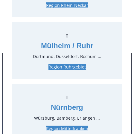
Region Rhein-Neckar
0,22 €*
zzgl. MwSt.
Stück:
* Preis pro Stück und Mieteinheit (1 Mieteinheit = 3
Tage – Sonn- und Feiertage ohne Berechnung), zzgl.
Mülheim / Ruhr
Endreinigung
Dortmund, Düsseldorf, Bochum …
Region Ruhrgebiet
Nürnberg
Würzburg, Bamberg, Erlangen ...
Kontakt
Region Mittelfranken