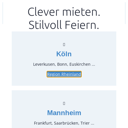
Zum
Clever mieten.
Ihr mitea in
(Kein Standort gewählt)
Inhalt
Stilvoll Feiern.
springen
Köln
Leverkusen, Bonn, Euskirchen ...
Region Rheinland
Fischgabel Baccarat
Artikel-Nr.:
32080
Verpackungseinheit:
12
Stück
Mannheim
Preise:
Frankfurt, Saarbrücken, Trier ...
0,26 €*
inkl. MwSt.