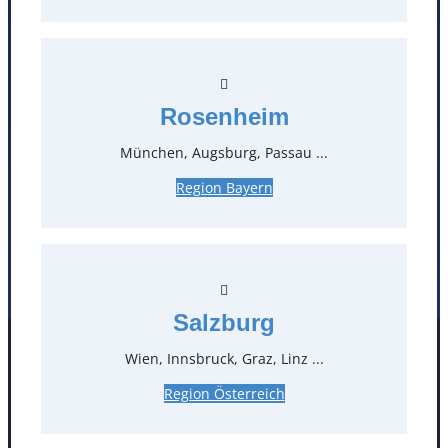
T
0
Öffnungszeiten
Rosenheim
Standorte
München, Augsburg, Passau ...
Köln
Mannheim
Region Bayern
Mülheim / Ruhr
Nürnberg
Rosenheim
Salzburg
Stuttgart
Salzburg
Wien, Innsbruck, Graz, Linz ...
Facebook
Instagram
Folgen Sie uns
Region Österreich