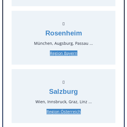
Kontakt
Rosenheim
T
0
München, Augsburg, Passau ...
Region Bayern
Öffnungszeiten
Standorte
Köln
Mannheim
Salzburg
Mülheim / Ruhr
Nürnberg
Rosenheim
Salzburg
Wien, Innsbruck, Graz, Linz ...
Stuttgart
Region Österreich