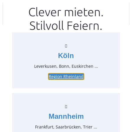
Zum
Clever mieten.
Ihr mitea in
(Kein Standort gewählt)
Inhalt
Stilvoll Feiern.
springen
Köln
Leverkusen, Bonn, Euskirchen ...
Region Rheinland
Facetten Doppelwandkühler
Höhe 23,5 cm
Artikel-Nr.:
46019
Verpackungseinheit:
1
Stück
Mannheim
Dieser gewölbte Acrylglaskühler mit
Frankfurt, Saarbrücken, Trier ...