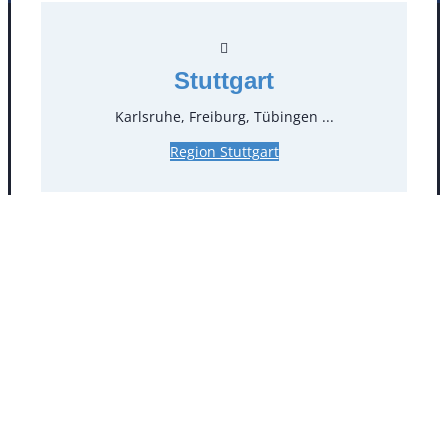
Facebook
Instagram
Folgen Sie uns
Stuttgart
Karlsruhe, Freiburg, Tübingen ...
Region Stuttgart
AGB
Impressum
Datenschutz