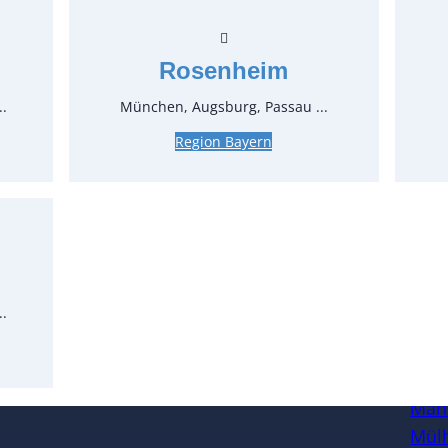
Stück:
* Preis p
Rosenheim
Feiertage
..
München, Augsburg, Passau ...
Region Bayern
..
Öffnungszeiten
Standort
Köl
Man
Mülh