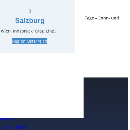
ro Stück und Mieteinheit (1 Mieteinheit = 3 Tage – Sonn- und
Salzburg
 ohne Berechnung), zzgl. Endreinigung
Wien, Innsbruck, Graz, Linz ...
Region Österreich
e
n
nheim
eim / Ruhr