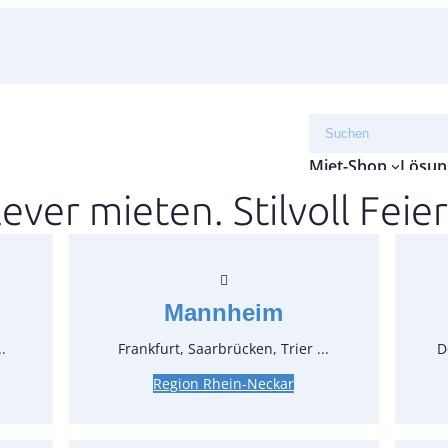
Suchen
Miet-Shop
Lösun
lever mieten. Stilvoll Feier
Étagè
Artikel-N
Verpack
Mannheim
Preise:
.
Frankfurt, Saarbrücken, Trier ...
D
Region Rhein-Neckar
6,13 €*
5,15 €*
z