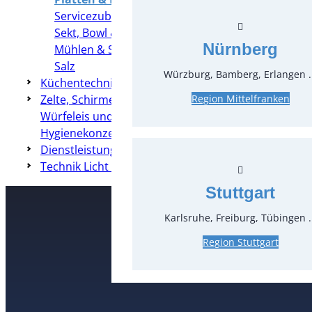
Servicezubehör
Sekt, Bowl & Bar
Nürnberg
Mühlen & Streuer für Pfeffer und
Salz
Würzburg, Bamberg, Erlangen .
Küchentechnik
Zelte, Schirme, Heizung & Co
Region Mittelfranken
Würfeleis und Crushed-Eis
Hygienekonzepte
Dienstleistungen
Technik Licht & Ton
Stuttgart
Karlsruhe, Freiburg, Tübingen .
Kontakt
Region Stuttgart
T
0