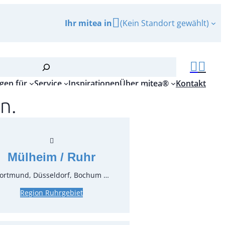
Ihr mitea in
(Kein Standort gewählt)
gen für
Service
Inspirationen
Über mitea®
Kontakt
n.
re 2 stufig Höhe 20 cm
r.:
40690
ungseinheit:
1
Stück
Mülheim / Ruhr
ortmund, Düsseldorf, Bochum …
Region Ruhrgebiet
inkl. MwSt.
zgl. MwSt.