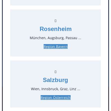
T
0
Öffnungszeiten
Rosenheim
Standorte
München, Augsburg, Passau ...
Region Bayern
Köln
Mannheim
Mülheim / Ruhr
Nürnberg
Rosenheim
Salzburg
Stuttgart
Salzburg
Wien, Innsbruck, Graz, Linz ...
Facebook
Instagram
Region Österreich
Folgen Sie uns