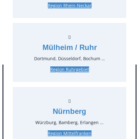
Region Rhein-Neckar
0,38 €*
inkl. MwSt.
0,32 €*
zzgl. MwSt.
Stück:
* Preis pro Stück und Mieteinheit (1 Mieteinheit = 3
Mülheim / Ruhr
Tage – Sonn- und Feiertage ohne Berechnung), zzgl.
Endreinigung
Dortmund, Düsseldorf, Bochum …
Region Ruhrgebiet
Nürnberg
Würzburg, Bamberg, Erlangen ...
Region Mittelfranken
Kontakt