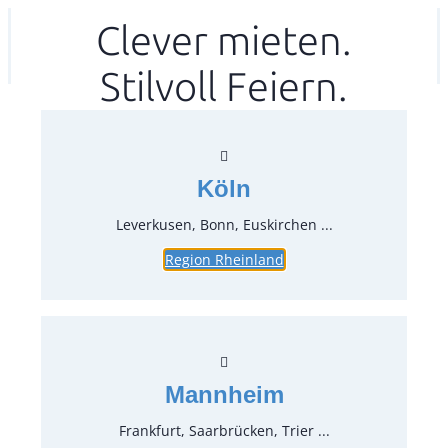
Zum
Clever mieten.
Ihr mitea in
(Kein Standort gewählt)
Inhalt
Stilvoll Feiern.
springen
Köln
Leverkusen, Bonn, Euskirchen ...
Region Rheinland
Espressolöffel Profile, PVD
Kupfer
Artikel-Nr.:
35512
Verpackungseinheit:
12
Stück
Mannheim
Preise:
Frankfurt, Saarbrücken, Trier ...