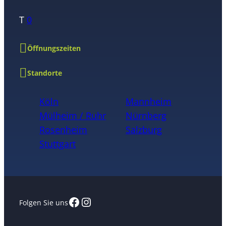
T
0
Öffnungszeiten
Standorte
Köln
Mannheim
Mülheim / Ruhr
Nürnberg
Rosenheim
Salzburg
Stuttgart
Facebook
Instagram
Folgen Sie uns