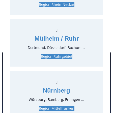
Region Rhein-Neckar
0,60 €*
inkl. MwSt.
0,50 €*
zzgl. MwSt.
Stück:
* Preis pro Stück und Mieteinheit (1 Mieteinheit = 3
Mülheim / Ruhr
Tage – Sonn- und Feiertage ohne Berechnung), zzgl.
Endreinigung
Dortmund, Düsseldorf, Bochum …
Region Ruhrgebiet
Nürnberg
Würzburg, Bamberg, Erlangen ...
Region Mittelfranken
Kontakt