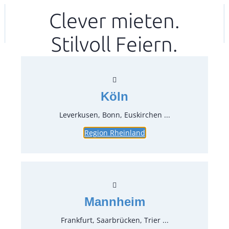
Zum
Clever mieten.
Ihr mitea in
(Kein Standort gewählt)
Inhalt
Stilvoll Feiern.
springen
Köln
Leverkusen, Bonn, Euskirchen ...
Region Rheinland
Ecke für Tanzboden, Farbe
schwarz; LxB 8×8 cm
Artikel-Nr.:
60163
Verpackungseinheit:
1
Stück
Mannheim
Preise:
Frankfurt, Saarbrücken, Trier ...