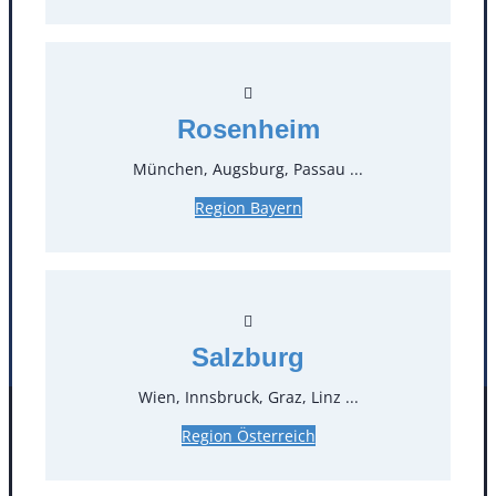
T
0
Öffnungszeiten
Rosenheim
Standorte
München, Augsburg, Passau ...
Region Bayern
Köln
Mannheim
Mülheim / Ruhr
Nürnberg
Rosenheim
Salzburg
Stuttgart
Salzburg
Wien, Innsbruck, Graz, Linz ...
Facebook
Instagram
Region Österreich
Folgen Sie uns