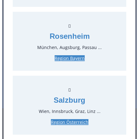
T
0
Öffnungszeiten
Rosenheim
Standorte
München, Augsburg, Passau ...
Region Bayern
Köln
Mannheim
Mülheim / Ruhr
Nürnberg
Rosenheim
Salzburg
Stuttgart
Salzburg
Wien, Innsbruck, Graz, Linz ...
Facebook
Instagram
Region Österreich
Folgen Sie uns