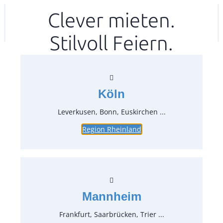
Zum
Clever mieten.
Ihr mitea in
(Kein Standort gewählt)
Inhalt
Stilvoll Feiern.
springen
Köln
Leverkusen, Bonn, Euskirchen ...
Region Rheinland
Dessertteller – Vorspeisenteller
ø 21 weiß Flower
Artikel-Nr.:
21865
Verpackungseinheit:
1
Stück
Mannheim
Preise:
Frankfurt, Saarbrücken, Trier ...