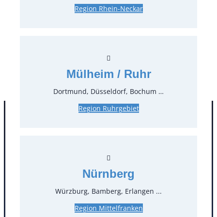
Region Rhein-Neckar
0,89 €*
inkl. MwSt.
0,75 €*
zzgl. MwSt.
Stück:
* Preis pro Stück und Mieteinheit (1 Mieteinheit = 3
Mülheim / Ruhr
Tage – Sonn- und Feiertage ohne Berechnung), zzgl.
Endreinigung
Dortmund, Düsseldorf, Bochum …
Region Ruhrgebiet
Nürnberg
Würzburg, Bamberg, Erlangen ...
Region Mittelfranken
Kontakt