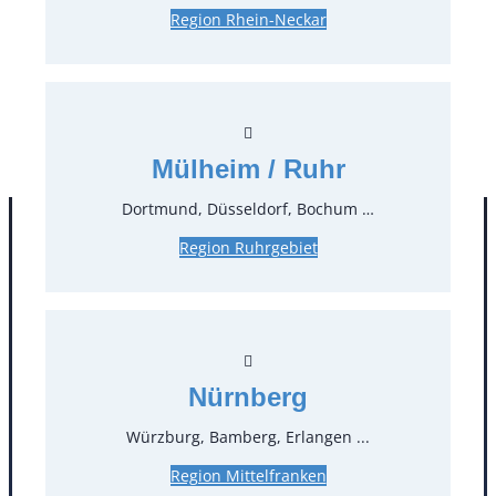
Region Rhein-Neckar
0,25 €*
zzgl. MwSt.
Stück:
* Preis pro Stück und Mieteinheit (1 Mieteinheit = 3
Tage – Sonn- und Feiertage ohne Berechnung), zzgl.
Mülheim / Ruhr
Endreinigung
Dortmund, Düsseldorf, Bochum …
Region Ruhrgebiet
Nürnberg
Würzburg, Bamberg, Erlangen ...
Kontakt
Region Mittelfranken