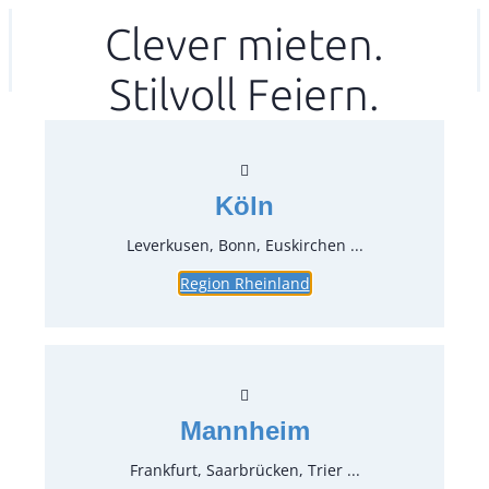
Zum
Clever mieten.
Ihr mitea in
(Kein Standort gewählt)
Inhalt
Stilvoll Feiern.
springen
Köln
Leverkusen, Bonn, Euskirchen ...
Region Rheinland
Dessertteller ø 21 cm Savoy
Artikel-Nr.:
21214
Verpackungseinheit:
24
Stück
Mannheim
Preise:
Frankfurt, Saarbrücken, Trier ...
0,30 €*
inkl. MwSt.