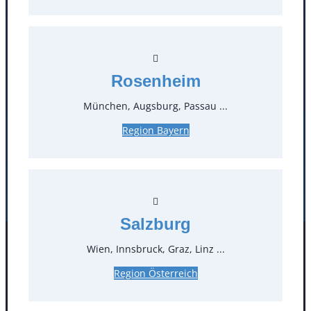
T
0
Öffnungszeiten
Rosenheim
Standorte
München, Augsburg, Passau ...
Köln
Mannheim
Region Bayern
Mülheim / Ruhr
Nürnberg
Rosenheim
Salzburg
Stuttgart
Salzburg
Wien, Innsbruck, Graz, Linz ...
Facebook
Instagram
Folgen Sie uns
Region Österreich