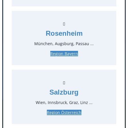
T
0
Öffnungszeiten
Rosenheim
Standorte
München, Augsburg, Passau ...
Region Bayern
Köln
Mannheim
Mülheim / Ruhr
Nürnberg
Rosenheim
Salzburg
Stuttgart
Salzburg
Wien, Innsbruck, Graz, Linz ...
Facebook
Instagram
Region Österreich
Folgen Sie uns