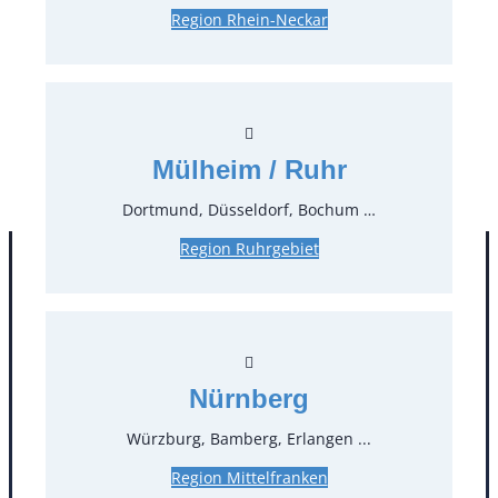
Region Rhein-Neckar
0,30 €*
inkl. MwSt.
0,25 €*
zzgl. MwSt.
Stück:
* Preis pro Stück und Mieteinheit (1 Mieteinheit = 3
Mülheim / Ruhr
Tage – Sonn- und Feiertage ohne Berechnung), zzgl.
Endreinigung
Dortmund, Düsseldorf, Bochum …
Region Ruhrgebiet
Nürnberg
Würzburg, Bamberg, Erlangen ...
Region Mittelfranken
Kontakt