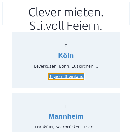
Zum
Clever mieten.
Ihr mitea in
(Kein Standort gewählt)
Inhalt
Stilvoll Feiern.
springen
Köln
Leverkusen, Bonn, Euskirchen ...
Region Rheinland
Dessertteller Ø 20 cm Nostalgie
Vintage
Artikel-Nr.:
21811
Verpackungseinheit:
1
Stück
Mannheim
Preise:
Frankfurt, Saarbrücken, Trier ...